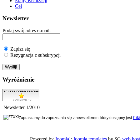
Etapy Realizacji
Cel
Newsletter
Podaj swój adres e-mail:
Zapisz się
Rezygnacja z subskrypcji
Wyróżnienie
Newsletter 1/2010
tuta
Zapraszamy do zapoznania się z newsletterem, który dostępny jest
, Powered by
Joomla!
;
Joomla templates
by SG
web host